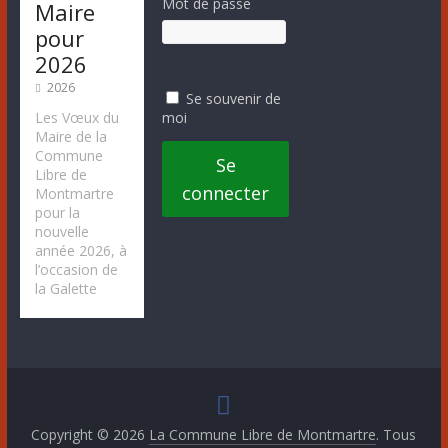
Mot de passe
Maire
pour
2026
2026
Se souvenir de
moi
Les Vœux du
Maire de la
Commune
Se
Libre de
connecter
Montmartre
pour la
nouvelle
année 2026, à
l’occasion de
la Galette
Copyright © 2026
La Commune Libre de Montmartre
. Tous