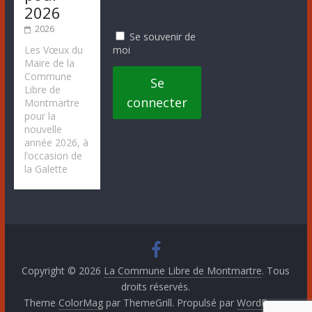
2026
2026
Se souvenir de
moi
Les Vœux du
Maire de la
Commune
Se
Libre de
connecter
Montmartre
pour la
nouvelle
année 2026, à
l’occasion de
la Galette
Copyright © 2026
La Commune Libre de Montmartre
. Tous
droits réservés.
Theme
ColorMag
par ThemeGrill. Propulsé par
WordPress
.