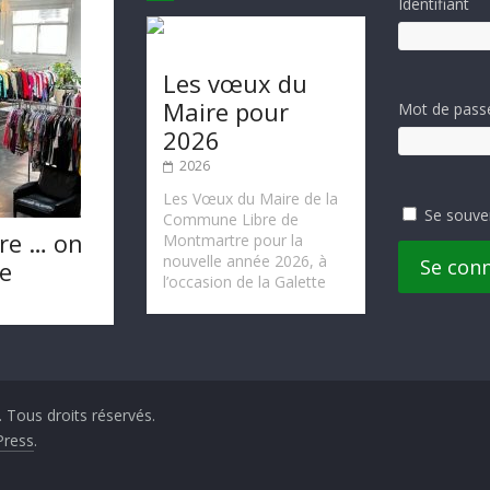
Identifiant
Les vœux du
Maire pour
Mot de pass
2026
2026
Les Vœux du Maire de la
Se souve
Commune Libre de
re … on
Montmartre pour la
nouvelle année 2026, à
Se con
te
l’occasion de la Galette
. Tous droits réservés.
ress
.