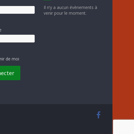
Il n’y a aucun évènements à
venir pour le moment.
e
nir de moi
necter