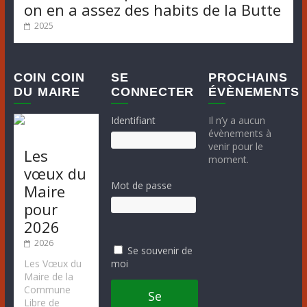
on en a assez des habits de la Butte
2025
COIN COIN
SE
PROCHAINS
DU MAIRE
CONNECTER
ÉVÈNEMENTS
Identifiant
Il n’y a aucun
évènements à
venir pour le
Les
moment.
vœux du
Mot de passe
Maire
pour
2026
2026
Se souvenir de
moi
Les Vœux du
Maire de la
Commune
Se
Libre de