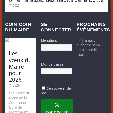
2025
COIN COIN
SE
PROCHAINS
DU MAIRE
CONNECTER
ÉVÈNEMENTS
Identifiant
Il n’y a aucun
évènements à
venir pour le
Les
moment.
vœux du
Mot de passe
Maire
pour
2026
2026
Se souvenir de
moi
Les Vœux du
Maire de la
Commune
Se
Libre de
connecter
Montmartre