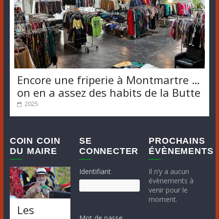
Encore une friperie à Montmartre …
on en a assez des habits de la Butte
2025
COIN COIN
SE
PROCHAINS
DU MAIRE
CONNECTER
ÉVÈNEMENTS
Identifiant
Il n’y a aucun
évènements à
venir pour le
moment.
Les
Mot de passe