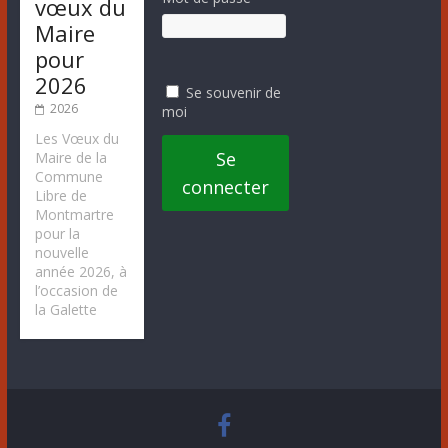
vœux du
Maire
pour
2026
Se souvenir de
2026
moi
Les Vœux du
Se
Maire de la
Commune
connecter
Libre de
Montmartre
pour la
nouvelle
année 2026, à
l’occasion de
la Galette