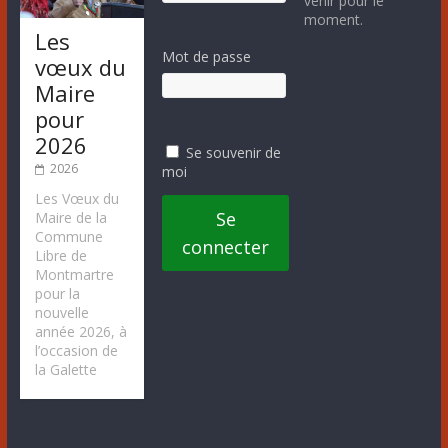
venir pour le
moment.
Les
Mot de passe
vœux du
Maire
pour
2026
Se souvenir de
2026
moi
Les Vœux du
Se
Maire de la
Commune
connecter
Libre de
Montmartre
pour la
nouvelle
année 2026, à
l’occasion de
la Galette