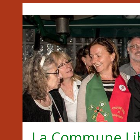
Passer
au
contenu
La Commune Li