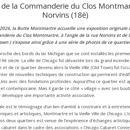
les de la Commanderie du Clos Montmart
Norvins (18è)
 2026, la Butte Montmartre accueille une exposition originale
anderie du Clos Montmartre, à l’angle de la rue Norvins et de la
Town ) s’expose ainsi grâce à une série de photos de ce quartier
proche des bords du lac Michigan que se sont installés les premi
19è siècle. La ville de Chicago fut dévastée lors du grand incendi
le et de ce quartier devenu alors la Vieille Ville (Old Town) fut l’oc
ter de nouvelles techniques de construction qui permirent d’édif
-Unis avec des fondations profondes. Aujourd’hui ce quartier est
 et contemporaine. Mais il garde ce côté « village » avec ses bout
’y développe une importante activité associative.
ale est le témoignage d’un lien d’amitié à construire et à entreten
riques et artistiques, Montmartre et la Vieille Ville de Chicago. L’
s deux quartiers est venue de l’expérience d’échanges artistiq
 cabaret dans le cadre des associations « Chicago Cabaret Connex