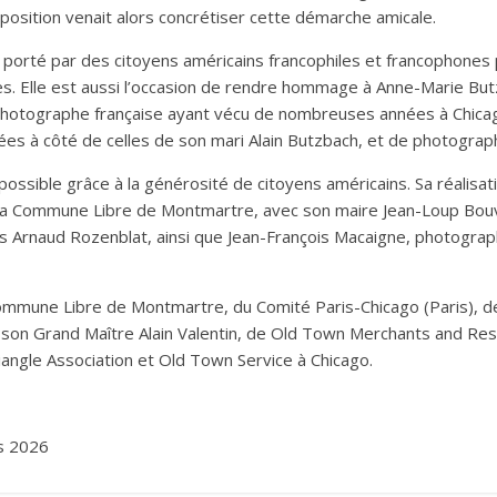
xposition venait alors concrétiser cette démarche amicale.
êt porté par des citoyens américains francophiles et francophone
stes. Elle est aussi l’occasion de rendre hommage à Anne-Marie B
t photographe française ayant vécu de nombreuses années à Chicag
es à côté de celles de son mari Alain Butzbach, et de photograp
possible grâce à la générosité de citoyens américains. Sa réalisat
 la Commune Libre de Montmartre, avec son maire Jean-Loup Bouvi
ues Arnaud Rozenblat, ainsi que Jean-François Macaigne, photogra
Commune Libre de Montmartre, du Comité Paris-Chicago (Paris), 
son Grand Maître Alain Valentin, de Old Town Merchants and Res
ngle Association et Old Town Service à Chicago.
s 2026