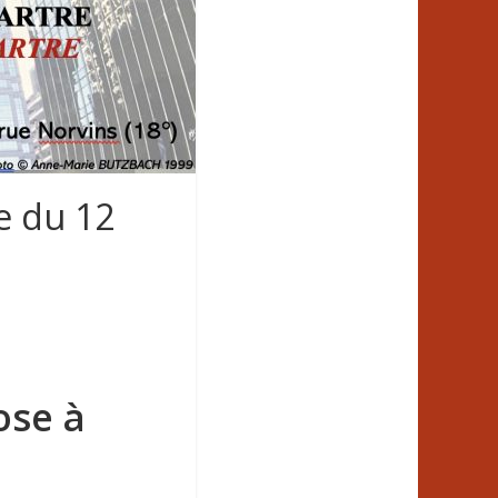
e du 12
ose à