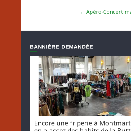
←
Apéro-Concert mar
BANNIÈRE DEMANDÉE
Encore une friperie à Montmart
en a assez des habits de la But