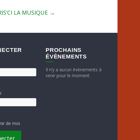
RIS’CI LA MUSIQUE
→
NECTER
PROCHAINS
ÉVÈNEMENTS
Il n’y a aucun évènements à
venir pour le moment.
e
nir de moi
necter