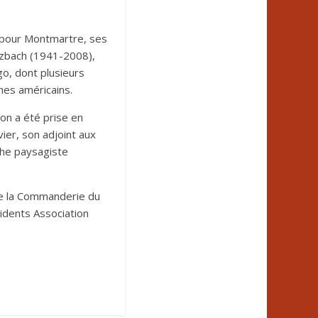
s pour Montmartre, ses
utzbach (1941-2008),
o, dont plusieurs
hes américains.
ion a été prise en
er, son adjoint aux
phe paysagiste
de la Commanderie du
idents Association