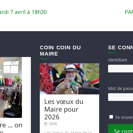
di 7 avril à 18h30
PA
COIN COIN DU
SE CON
MAIRE
Identifiant
Mot de pass
Les vœux du
Maire pour
2026
Se souve
re … on
2026
Se con
te
Les Vœux du Maire de la