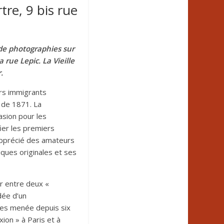
re, 9 bis rue
 de photographies sur
 rue Lepic. La Vieille
.
ers immigrants
e de 1871. La
casion pour les
ier les premiers
 apprécié des amateurs
iques originales et ses
ir entre deux «
idée d’un
ues menée depuis six
ion » à Paris et à