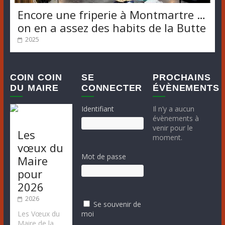
Encore une friperie à Montmartre …
on en a assez des habits de la Butte
2025
COIN COIN
SE
PROCHAINS
DU MAIRE
CONNECTER
ÉVÈNEMENTS
Identifiant
Il n’y a aucun
évènements à
venir pour le
Les
moment.
vœux du
Mot de passe
Maire
pour
2026
2026
Se souvenir de
moi
Les Vœux du
Maire de la