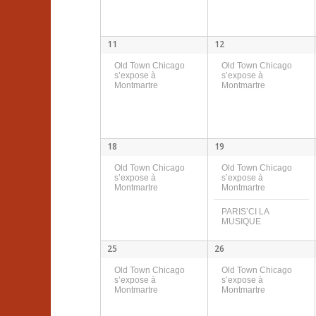
v
a
d
v
t
e
è
è
i
É
n
11
12
n
e
o
v
m
Old Town Chicago
Old Town Chicago
n
e
s’expose à
s’expose à
è
e
Montmartre
Montmartre
n
d
n
m
t
e
e
s
e
v
m
18
19
u
e
n
Old Town Chicago
Old Town Chicago
e
n
s’expose à
s’expose à
t
Montmartre
Montmartre
s
t
PARIS’CI LA
É
s
s
MUSIQUE
v
25
26
è
Old Town Chicago
Old Town Chicago
n
s’expose à
s’expose à
Montmartre
Montmartre
e