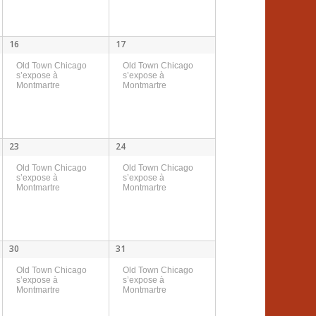
e
v
16
17
u
Old Town Chicago
Old Town Chicago
s’expose à
s’expose à
Montmartre
Montmartre
e
s
é
23
24
Old Town Chicago
Old Town Chicago
v
s’expose à
s’expose à
Montmartre
Montmartre
è
n
30
31
e
Old Town Chicago
Old Town Chicago
s’expose à
s’expose à
m
Montmartre
Montmartre