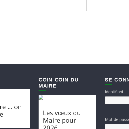
COIN COIN DU
SE CON
MAIRE
Identifiant
re … on
Les vœux du
te
Maire pour
Mot de pass
2026