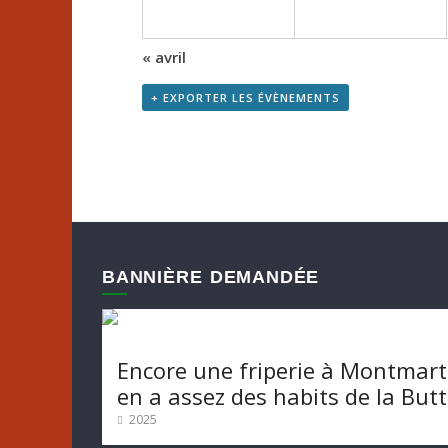
m
e
n
«
avril
t
+ EXPORTER LES ÉVÈNEMENTS
s
BANNIÈRE DEMANDÉE
Encore une friperie à Montmart
en a assez des habits de la But
2025