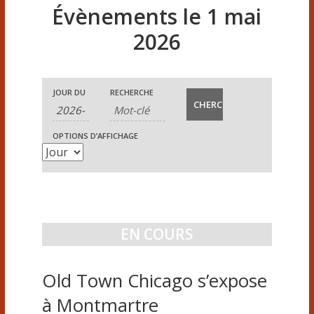
Évènements le 1 mai
2026
R
R
N
JOUR DU
RECHERCHE
e
e
c
a
OPTIONS D’AFFICHAGE
c
h
v
e
h
i
r
e
c
g
h
r
EN COURS
a
e
c
e
t
Old Town Chicago s’expose
t
h
i
n
à Montmartre