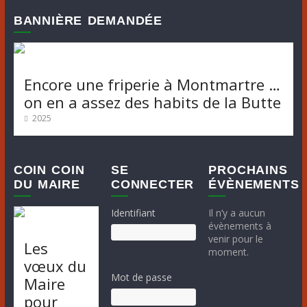
n
v
BANNIÈRE DEMANDÉE
è
e
n
m
e
m
e
Encore une friperie à Montmartre …
on en a assez des habits de la Butte
e
n
n
2025
t
t
s
COIN COIN
SE
PROCHAINS
DU MAIRE
CONNECTER
ÉVÈNEMENTS
Identifiant
Il n’y a aucun
évènements à
venir pour le
Les
moment.
vœux du
Mot de passe
Maire
pour