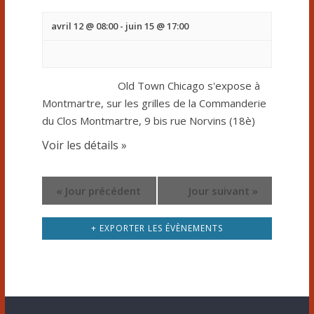
e
a
o
r
v
avril 12 @ 08:00
-
juin 15 @ 17:00
n
i
É
d
g
v
a
Old Town Chicago s'expose à
e
t
Montmartre, sur les grilles de la Commanderie
è
v
du Clos Montmartre, 9 bis rue Norvins (18è)
i
n
o
u
Voir les détails »
n
e
e
d
m
«
Jour précédent
Jour suivant
»
e
s
e
v
é
+ EXPORTER LES ÉVÈNEMENTS
u
n
v
e
t
s
è
É
s