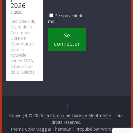
2026
2026
Se souvenir de
moi
Les Vœux du
Maire de la
Commune
Se
Libre de
connecter
Montmartre
pour la
nouvelle
année 2026,
à l’occasion
de la Galette
Copyright © 2026
La Commune Libre de Montmartre
. Tous
droits réservés.
Theme
ColorMag
par ThemeGrill. Propulsé par
WordPress
.