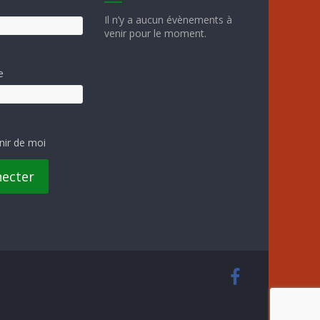
Il n’y a aucun évènements à
venir pour le moment.
e
nir de moi
necter