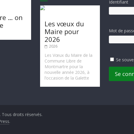
Identifiant
re … on
Les vœux du
te
Maire pour
Mot de pass
2026
2026
Les Vœux du Maire de la
Se souve
Commune Libre de
Montmartre pour la
nouvelle année 2026, à
Se con
l’occasion de la Galette
. Tous droits réservés.
ress
.