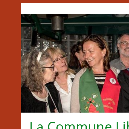
Passer
au
contenu
La Commune Li