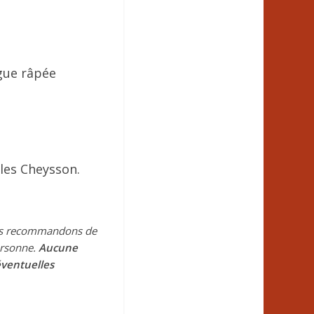
gue râpée
bles Cheysson.
vous recommandons de
ersonne.
Aucune
éventuelles