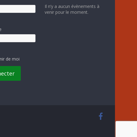
Il n’y a aucun évènements à
venir pour le moment.
e
nir de moi
necter