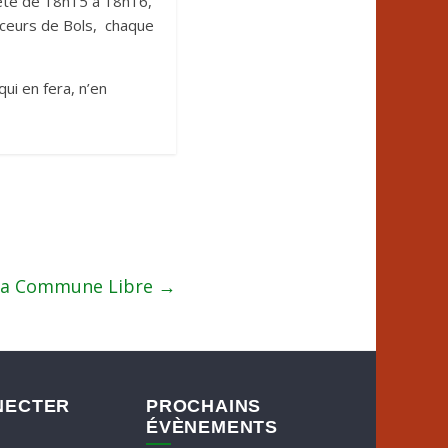
heté de 18h15 à 18h16,
nceurs de Bols, chaque
qui en fera, n’en
la Commune Libre
→
NECTER
PROCHAINS
ÉVÈNEMENTS