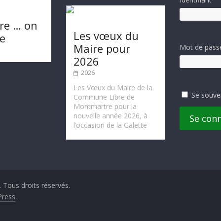
re … on
Les vœux du
te
Maire pour
Mot de pass
2026
2026
Les Vœux du Maire de la
Se souve
Commune Libre de
Montmartre pour la
nouvelle année 2026, à
Se con
l’occasion de la Galette
. Tous droits réservés.
ress
.