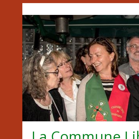
Passer
au
contenu
La Commune Li