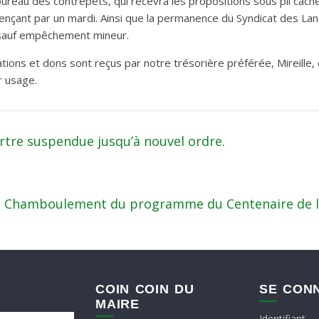
bureau des contrepets, qui recevra les propositions sous pli cac
ençant par un mardi. Ainsi que la permanence du Syndicat des La
sauf empêchement mineur.
ations et dons sont reçus par notre trésorière préférée, Mireille, 
r usage.
re suspendue jusqu’à nouvel ordre.
Chamboulement du programme du Centenaire de 
COIN COIN DU
SE CON
MAIRE
Identifiant