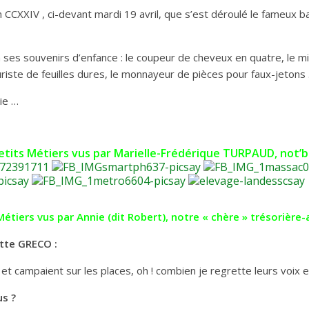
n CCXXIV , ci-devant mardi 19 avril, que s’est déroulé le fameux 
es souvenirs d’enfance : le coupeur de cheveux en quatre, le miro
euriste de feuilles dures, le monnayeur de pièces pour faux-jetons
ie …
tits Métiers vus par Marielle-Frédérique TURPAUD, not’
Métiers vus par Annie (dit Robert), notre « chère » trésorière-
ette GRECO :
s et campaient sur les places, oh ! combien je regrette leurs voix 
s ?