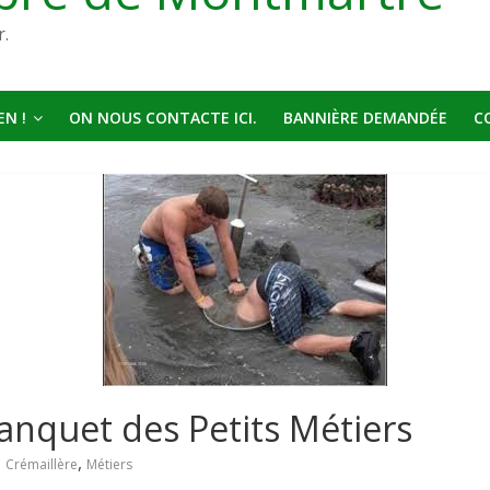
r.
N !
ON NOUS CONTACTE ICI.
BANNIÈRE DEMANDÉE
C
Banquet des Petits Métiers
,
,
Crémaillère
Métiers