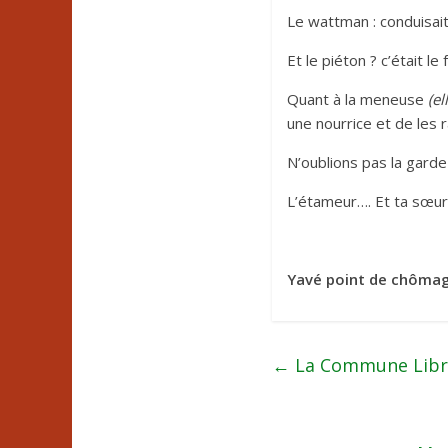
Le wattman : conduisai
Et le piéton ? c’était l
Quant à la meneuse
(el
une nourrice et de les 
N’oublions pas la garde
L’étameur…. Et ta sœur !
Yavé point de chômage
←
La Commune Libre 