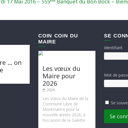
di 17 Mai 2016 – 555
Banquet du Bon Bock – Bienv
ème
COIN COIN DU
SE CON
MAIRE
Identifiant
re … on
Les vœux du
te
Maire pour
Mot de pass
2026
2026
Les Vœux du Maire de la
Se souve
Commune Libre de
Montmartre pour la
nouvelle année 2026, à
Se con
l’occasion de la Galette