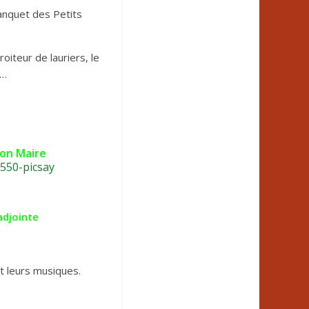
banquet des Petits
iteur de lauriers, le
 …
bon Maire
adjointe
et leurs musiques.