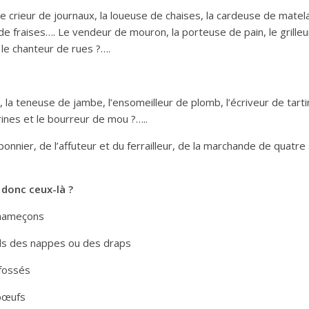
le crieur de journaux, la loueuse de chaises, la cardeuse de matela
de fraises…. Le vendeur de mouron, la porteuse de pain, le grille
 le chanteur de rues ?….
 la teneuse de jambe, l’ensomeilleur de plomb, l’écriveur de tart
rines et le bourreur de mou ?…..
onnier, de l’affuteur et du ferrailleur, de la marchande de quatre
 donc ceux-là ?
d’hameçons
 fils des nappes ou des draps
 fossés
 bœufs