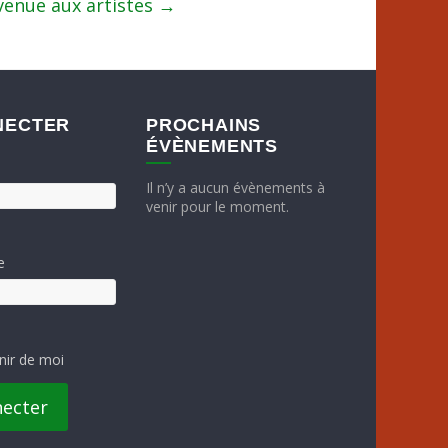
enue aux artistes
→
NECTER
PROCHAINS
ÉVÈNEMENTS
Il n’y a aucun évènements à
venir pour le moment.
e
nir de moi
necter