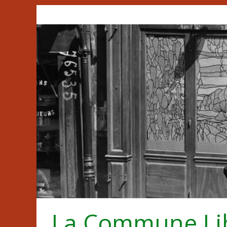
Passer
au
contenu
La Commune Li