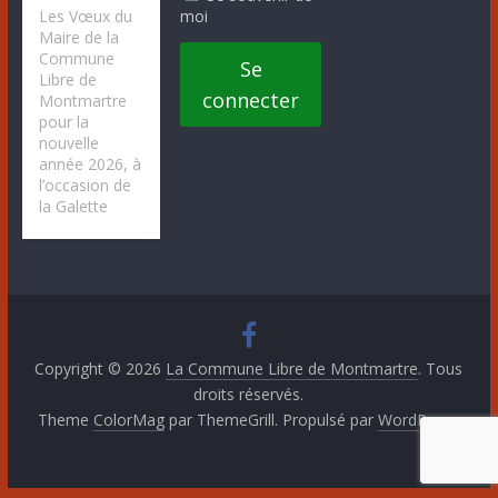
moi
Les Vœux du
Maire de la
Commune
Se
Libre de
connecter
Montmartre
pour la
nouvelle
année 2026, à
l’occasion de
la Galette
Copyright © 2026
La Commune Libre de Montmartre
. Tous
droits réservés.
Theme
ColorMag
par ThemeGrill. Propulsé par
WordPress
.