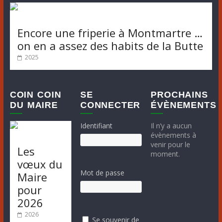
Encore une friperie à Montmartre …
on en a assez des habits de la Butte
2025
COIN COIN
SE
PROCHAINS
DU MAIRE
CONNECTER
ÉVÈNEMENTS
Identifiant
Il n’y a aucun
évènements à
venir pour le
Les
moment.
vœux du
Mot de passe
Maire
pour
2026
2026
Se souvenir de