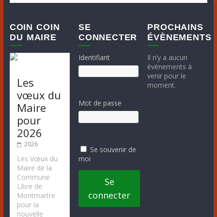
COIN COIN
SE
PROCHAINS
DU MAIRE
CONNECTER
ÉVÈNEMENTS
Identifiant
Il n’y a aucun
évènements à
venir pour le
Les
moment.
vœux du
Mot de passe
Maire
pour
2026
2026
Se souvenir de
moi
Les Vœux du
Maire de la
Commune
Se
Libre de
connecter
Montmartre
pour la
nouvelle