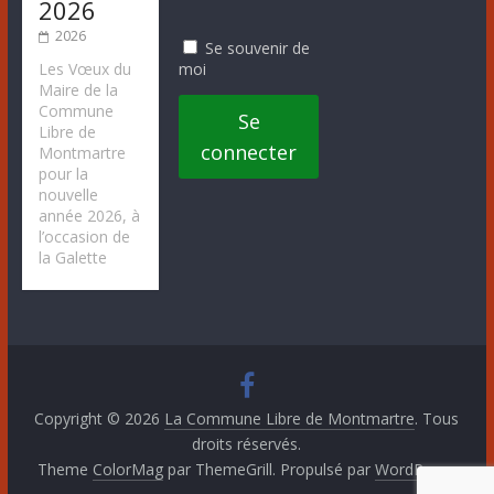
2026
2026
Se souvenir de
moi
Les Vœux du
Maire de la
Commune
Se
Libre de
connecter
Montmartre
pour la
nouvelle
année 2026, à
l’occasion de
la Galette
Copyright © 2026
La Commune Libre de Montmartre
. Tous
droits réservés.
Theme
ColorMag
par ThemeGrill. Propulsé par
WordPress
.