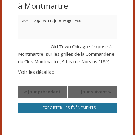
t
à Montmartre
v
i
i
avril 12 @ 08:00
-
juin 15 @ 17:00
o
g
a
n
t
d
Old Town Chicago s'expose à
i
Montmartre, sur les grilles de la Commanderie
o
e
du Clos Montmartre, 9 bis rue Norvins (18è)
n
v
Voir les détails »
d
e
u
v
«
Jour précédent
Jour suivant
»
e
u
s
e
+ EXPORTER LES ÉVÈNEMENTS
s
é
É
v
v