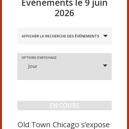
Évènements le 9 juin
2026
R
AFFICHER LA RECHERCHE DES ÉVÈNEMENTS
e
c
h
N
OPTIONS D’AFFICHAGE
e
Jour
a
r
c
v
h
i
e
e
g
EN COURS
t
a
n
Old Town Chicago s’expose
a