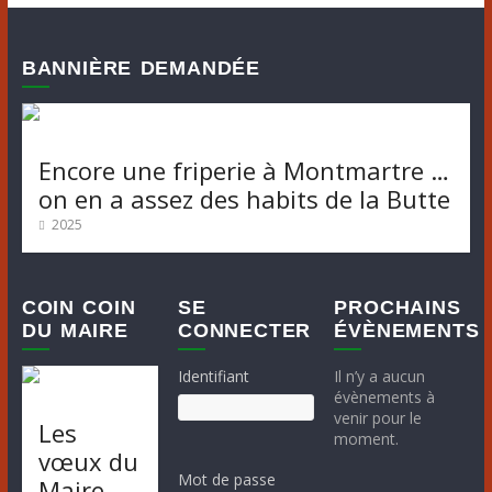
è
è
n
BANNIÈRE DEMANDÉE
n
e
m
e
e
m
Encore une friperie à Montmartre …
n
on en a assez des habits de la Butte
e
t
2025
s
n
t
COIN COIN
SE
PROCHAINS
DU MAIRE
CONNECTER
ÉVÈNEMENTS
Identifiant
Il n’y a aucun
évènements à
venir pour le
Les
moment.
vœux du
Mot de passe
Maire