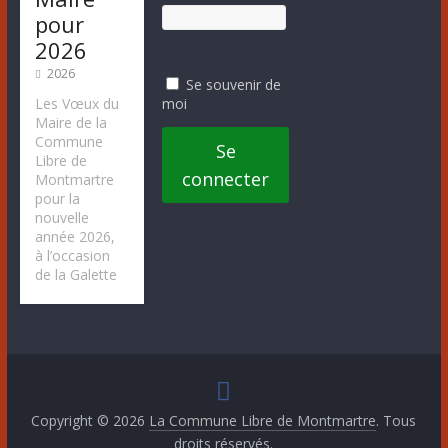
pour
2026
2026
Se souvenir de
moi
Les Vœux du
Maire de la
Commune
Se
Libre de
connecter
Montmartre
pour la
nouvelle
année 2026,
à l’occasion
de la Galette
Copyright © 2026
La Commune Libre de Montmartre
. Tous
droits réservés.