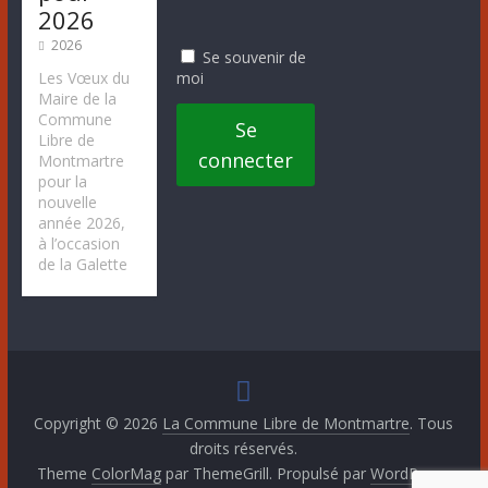
2026
2026
Se souvenir de
moi
Les Vœux du
Maire de la
Commune
Se
Libre de
connecter
Montmartre
pour la
nouvelle
année 2026,
à l’occasion
de la Galette
Copyright © 2026
La Commune Libre de Montmartre
. Tous
droits réservés.
Theme
ColorMag
par ThemeGrill. Propulsé par
WordPress
.