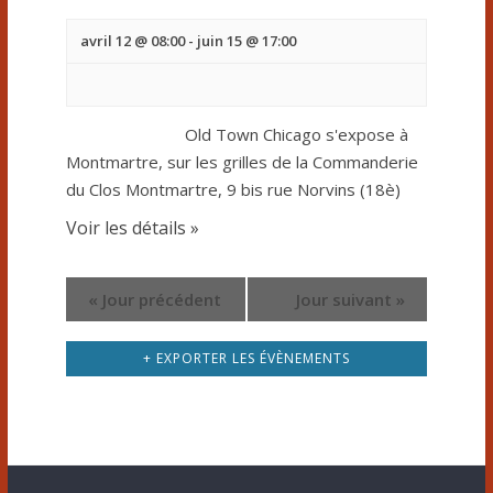
e
a
o
r
v
avril 12 @ 08:00
-
juin 15 @ 17:00
n
i
É
d
g
v
a
Old Town Chicago s'expose à
e
t
Montmartre, sur les grilles de la Commanderie
è
v
du Clos Montmartre, 9 bis rue Norvins (18è)
i
n
o
u
Voir les détails »
n
e
e
d
m
«
Jour précédent
Jour suivant
»
e
s
e
v
é
+ EXPORTER LES ÉVÈNEMENTS
u
n
v
e
t
s
è
É
s