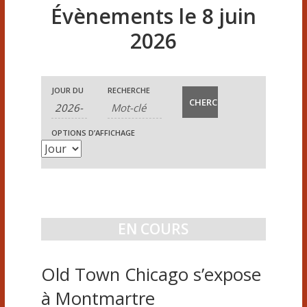
Évènements le 8 juin
2026
R
R
N
JOUR DU
RECHERCHE
e
e
c
a
OPTIONS D’AFFICHAGE
c
h
v
e
h
i
r
e
c
g
h
r
EN COURS
a
e
c
e
t
Old Town Chicago s’expose
t
h
i
n
à Montmartre