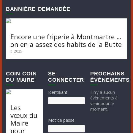
n
v
BANNIÈRE DEMANDÉE
è
e
n
m
e
m
e
Encore une friperie à Montmartre …
on en a assez des habits de la Butte
e
n
n
2025
t
t
s
COIN COIN
SE
PROCHAINS
DU MAIRE
CONNECTER
ÉVÈNEMENTS
Identifiant
Il n’y a aucun
évènements à
venir pour le
Les
moment.
vœux du
Mot de passe
Maire
pour