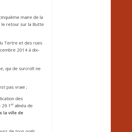
cinquième maire de la
e retour sur la Butte
 du Tertre et des rues
écembre 2014 à dix-
e, qui de surcroît ne
est pas vraie ;
ication des
er
e 29 1
alinéa de
 la ville de
eurs de tous poils