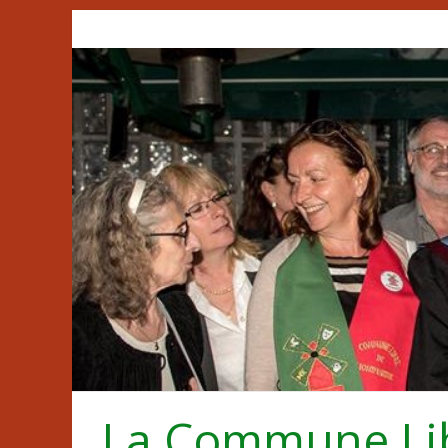
Passer
au
contenu
La Commune Li