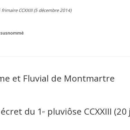
5 frimaire CCXXIII (5 décembre 2014)
e susnommé
me et Fluvial de Montmartre
écret du 1
pluviôse CCXXIII (20 
er