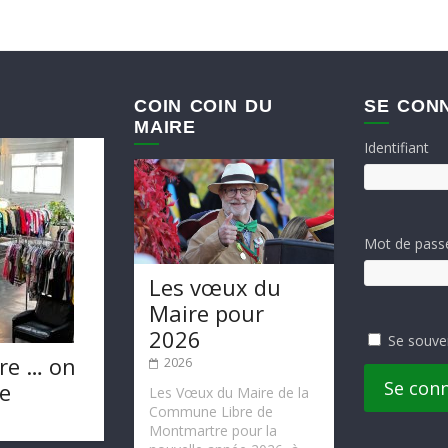
COIN COIN DU
SE CON
MAIRE
Identifiant
Mot de pass
Les vœux du
Maire pour
2026
Se souve
re … on
2026
Se con
te
Les Vœux du Maire de la
Commune Libre de
Montmartre pour la