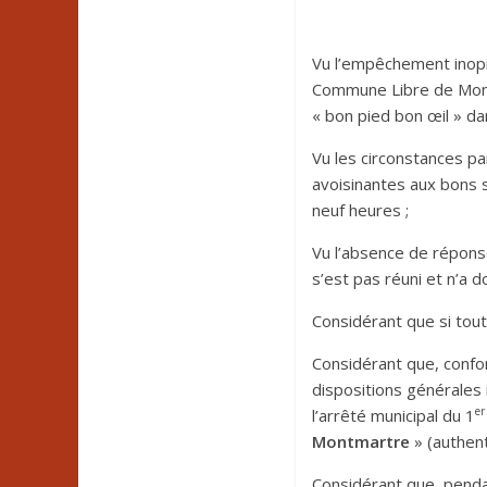
Vu l’empêchement inopi
Commune Libre de Montm
« bon pied bon œil » da
Vu les circonstances par
avoisinantes aux bons 
neuf heures ;
Vu l’absence de réponse
s’est pas réuni et n’a d
Considérant que si tout v
Considérant que, confo
dispositions générales i
er
l’arrêté municipal du 1
Montmartre
» (authent
Considérant que, pendan