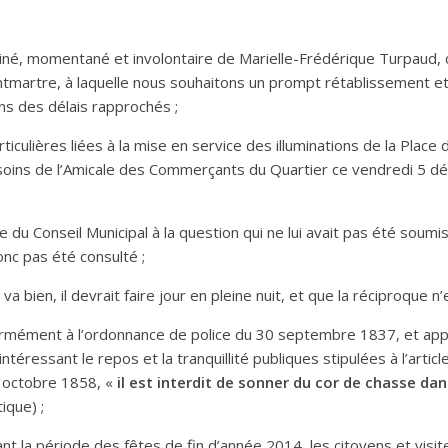
né, momentané et involontaire de Marielle-Frédérique Turpaud, 
artre, à laquelle nous souhaitons un prompt rétablissement et l
ns des délais rapprochés ;
ticulières liées à la mise en service des illuminations de la Place
soins de l’Amicale des Commerçants du Quartier ce vendredi 5 d
 du Conseil Municipal à la question qui ne lui avait pas été soumis
onc pas été consulté ;
a bien, il devrait faire jour en pleine nuit, et que la réciproque n’
rmément à l’ordonnance de police du 30 septembre 1837, et appl
ntéressant le repos et la tranquillité publiques stipulées à l’articl
octobre 1858, «
il est interdit de sonner du cor de chasse dans
ique) ;
t la période des fêtes de fin d’année 2014, les citoyens et visit