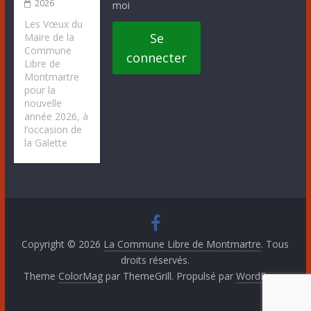
2026
moi
Les Vœux du
Se
Maire de la
Commune
connecter
Libre de
Montmartre
pour la
nouvelle
année 2026, à
l’occasion de
la Galette
Copyright © 2026
La Commune Libre de Montmartre
. Tous
droits réservés.
Theme
ColorMag
par ThemeGrill. Propulsé par
WordPress
.