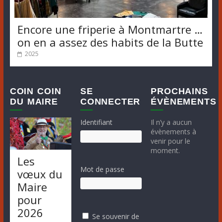
Encore une friperie à Montmartre …
on en a assez des habits de la Butte
2025
COIN COIN
SE
PROCHAINS
DU MAIRE
CONNECTER
ÉVÈNEMENTS
Identifiant
Il n’y a aucun
évènements à
venir pour le
moment.
Les
Mot de passe
vœux du
Maire
pour
2026
Se souvenir de