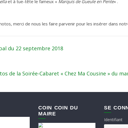
ella
et à tue-tête le fameux «
Marquis de Gueule en Pente
« .
hotos, merci de nous les faire parvenir pour les insérer dans not
pal du 22 septembre 2018
os de la Soirée-Cabaret « Chez Ma Cousine » du mar
COIN COIN DU
SE CON
MAIRE
Identifiant