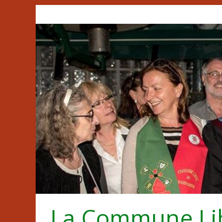
Passer
au
contenu
La Commune Li