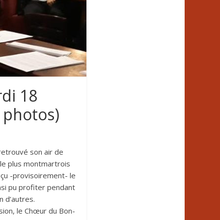
di 18
 photos)
etrouvé son air de
le plus montmartrois
çu -provisoirement- le
insi pu profiter pendant
n d’autres.
lusion, le Chœur du Bon-