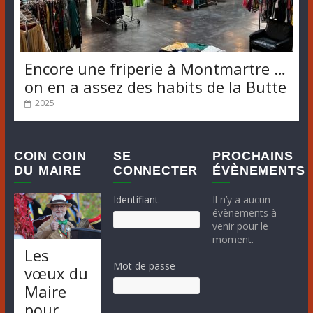
Encore une friperie à Montmartre …
on en a assez des habits de la Butte
2025
COIN COIN
SE
PROCHAINS
DU MAIRE
CONNECTER
ÉVÈNEMENTS
Identifiant
Il n’y a aucun
évènements à
venir pour le
moment.
Les
Mot de passe
vœux du
Maire
pour