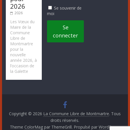
2026
Se souvenir de
2026
moi
Les Vœux du
Se
Maire de la
Commune
connecter
Libre de
Montmartre
pour la
nouvelle
année 2026, à
l’occasion de
la Galette
Copyright © 2026
La Commune Libre de Montmartre
. Tous
droits réservés.
Theme
ColorMag
par ThemeGrill. Propulsé par
WordPress
.