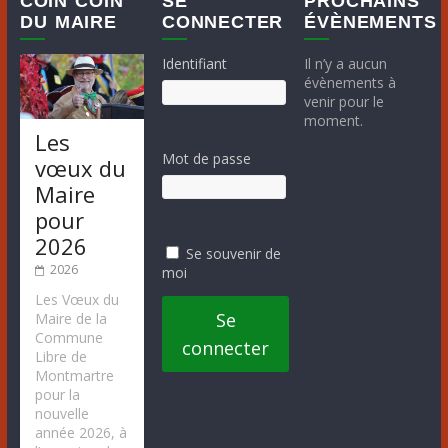
COIN COIN
SE
PROCHAINS
DU MAIRE
CONNECTER
ÉVÈNEMENTS
Identifiant
Il n’y a aucun
évènements à
venir pour le
moment.
Les
Mot de passe
vœux du
Maire
pour
2026
Se souvenir de
2026
moi
Les Vœux du
Se
Maire de la
Commune
connecter
Libre de
Montmartre
pour la
nouvelle
année 2026, à