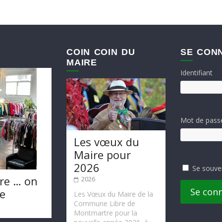
COIN COIN DU
SE CON
MAIRE
Identifiant
Mot de pass
Les vœux du
Maire pour
2026
Se souve
re … on
2026
Se con
te
Les Vœux du Maire de la
Commune Libre de
Montmartre pour la