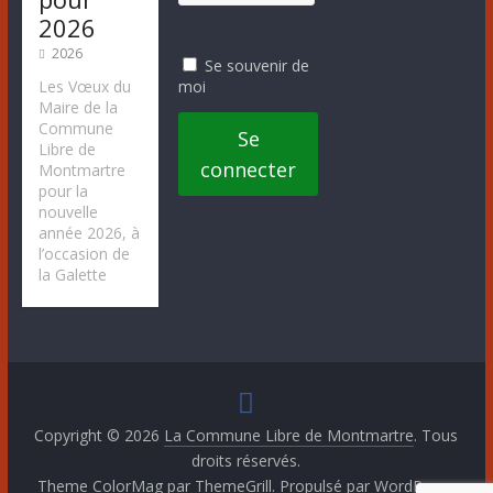
2026
2026
Se souvenir de
moi
Les Vœux du
Maire de la
Commune
Se
Libre de
connecter
Montmartre
pour la
nouvelle
année 2026, à
l’occasion de
la Galette
Copyright © 2026
La Commune Libre de Montmartre
. Tous
droits réservés.
Theme
ColorMag
par ThemeGrill. Propulsé par
WordPress
.