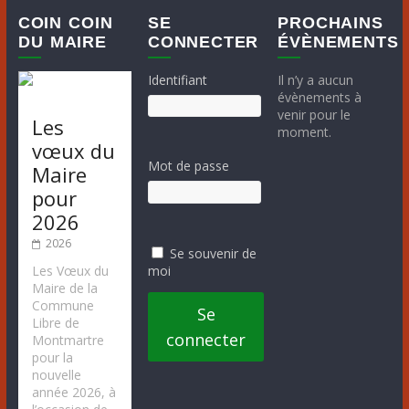
COIN COIN
SE
PROCHAINS
DU MAIRE
CONNECTER
ÉVÈNEMENTS
Identifiant
Il n’y a aucun
évènements à
venir pour le
Les
moment.
vœux du
Mot de passe
Maire
pour
2026
2026
Se souvenir de
moi
Les Vœux du
Maire de la
Commune
Se
Libre de
connecter
Montmartre
pour la
nouvelle
année 2026, à