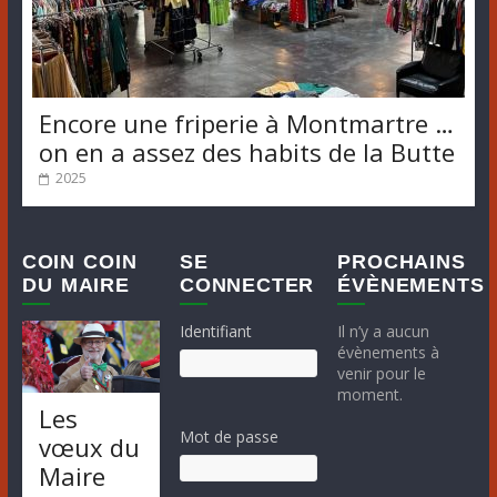
Encore une friperie à Montmartre …
on en a assez des habits de la Butte
2025
COIN COIN
SE
PROCHAINS
DU MAIRE
CONNECTER
ÉVÈNEMENTS
Identifiant
Il n’y a aucun
évènements à
venir pour le
moment.
Les
Mot de passe
vœux du
Maire