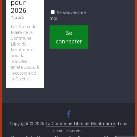
pour
2026
Se souvenir de
2026
moi
Les Vœux du
Se
Maire de la
Commune
connecter
Libre de
Montmartre
pour la
nouvelle
année 2026, à
l’occasion de
la Galette
Copyright © 2026
La Commune Libre de Montmartre
. Tous
droits réservés.