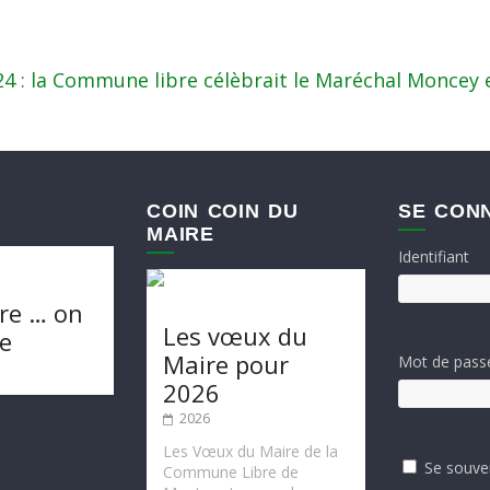
24 : la Commune libre célèbrait le Maréchal Moncey 
COIN COIN DU
SE CON
MAIRE
Identifiant
re … on
Les vœux du
te
Maire pour
Mot de pass
2026
2026
Les Vœux du Maire de la
Se souve
Commune Libre de