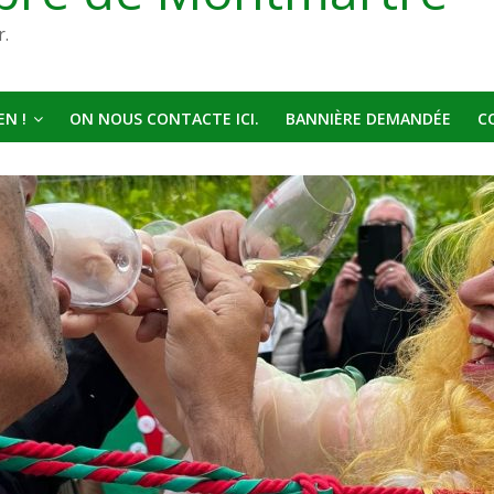
r.
N !
ON NOUS CONTACTE ICI.
BANNIÈRE DEMANDÉE
C