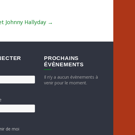
et Johnny Hallyday
→
NECTER
PROCHAINS
ÉVÈNEMENTS
Il n’y a aucun évènements à
venir pour le moment.
e
nir de moi