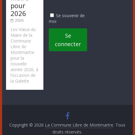
pour
2026
Se souvenir de
2026
moi
Les Vœux du
Se
Maire de la
Commune
connecter
Libre de
Montmartre
pour la
nouvelle
année 2026, à
l’occasion de
la Galette
Copyright © 2026
La Commune Libre de Montmartre
. Tous
droits réservés.