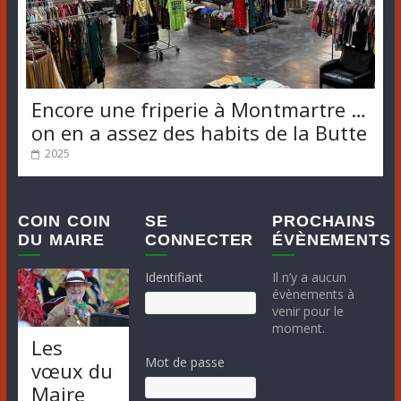
Encore une friperie à Montmartre …
on en a assez des habits de la Butte
2025
COIN COIN
SE
PROCHAINS
DU MAIRE
CONNECTER
ÉVÈNEMENTS
Identifiant
Il n’y a aucun
évènements à
venir pour le
moment.
Les
Mot de passe
vœux du
Maire