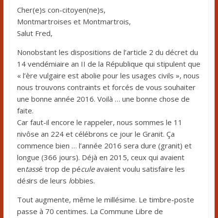
Cher(e)s con-citoyen(ne)s,
Montmartroises et Montmartrois,
Salut Fred,
Nonobstant les dispositions de l’article 2 du décret du
14 vendémiaire an II de la République qui stipulent que
« l’ère vulgaire est abolie pour les usages civils », nous
nous trouvons contraints et forcés de vous souhaiter
une bonne année 2016. Voilà … une bonne chose de
faite.
Car faut-il encore le rappeler, nous sommes le 11
nivôse an 224 et célébrons ce jour le Granit. Ça
commence bien … l’année 2016 sera dure (granit) et
longue (366 jours). Déjà en 2015, ceux qui avaient
en
tass
é trop de pé
cule
avaient voulu satisfaire les
dé
s
irs de leurs
l
obbies.
Tout augmente, même le millésime. Le timbre-poste
passe à 70 centimes. La Commune Libre de