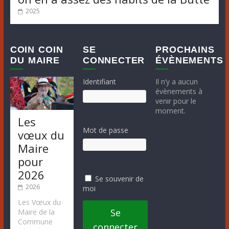
2025
COIN COIN
SE
PROCHAINS
DU MAIRE
CONNECTER
ÉVÈNEMENTS
Identifiant
Il n’y a aucun
évènements à
venir pour le
moment.
Les
Mot de passe
vœux du
Maire
pour
2026
Se souvenir de
2026
moi
Les Vœux du
Se
Maire de la
Commune
connecter