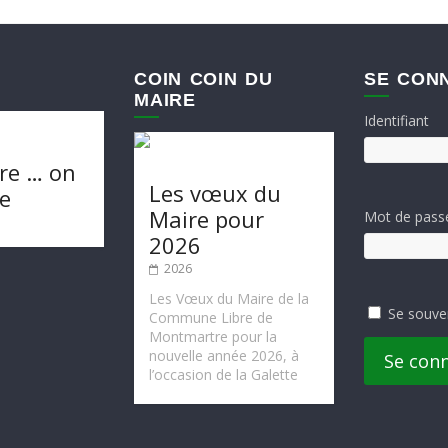
COIN COIN DU
SE CON
MAIRE
Identifiant
re … on
Les vœux du
te
Maire pour
Mot de pass
2026
2026
Les Vœux du Maire de la
Se souve
Commune Libre de
Montmartre pour la
nouvelle année 2026, à
Se con
l’occasion de la Galette