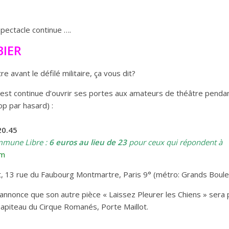
spectacle continue ….
BIER
e avant le défilé militaire, ça vous dit?
st continue d’ouvrir ses portes aux amateurs de théâtre pendan
p par hasard) :
 20.45
ommune Libre :
6 euros au lieu de 23
pour ceux qui répondent à
om
, 13 rue du Faubourg Montmartre, Paris 9° (métro: Grands Boule
nnonce que son autre pièce « Laissez Pleurer les Chiens » sera
apiteau du Cirque Romanés, Porte Maillot.