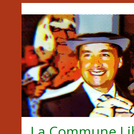
Passer
au
contenu
La Commune Li