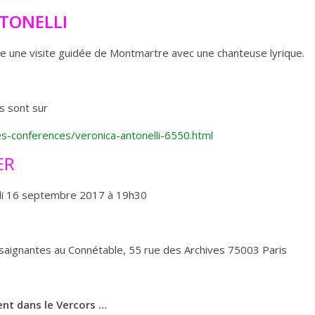
TONELLI
re une visite guidée de Montmartre avec une chanteuse lyrique.
es sont sur
tes-conferences/veronica-antonelli-6550.html
ER
di 16 septembre 2017 à 19h30
 saignantes
au Connétable, 55 rue des Archives 75003 Paris
ent dans le Vercors …