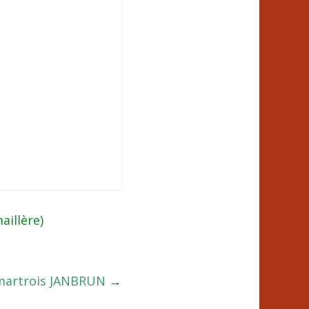
aillère)
tmartrois JANBRUN
→