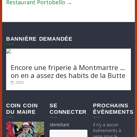
Restaurant Portobello
→
BANNIÈRE DEMANDÉE
Encore une friperie à Montmartre …
on en a assez des habits de la Butte
2025
COIN COIN
SE
PROCHAINS
DU MAIRE
CONNECTER
ÉVÈNEMENTS
Identifiant
Il n’y a aucun
évènements à
venir pour le