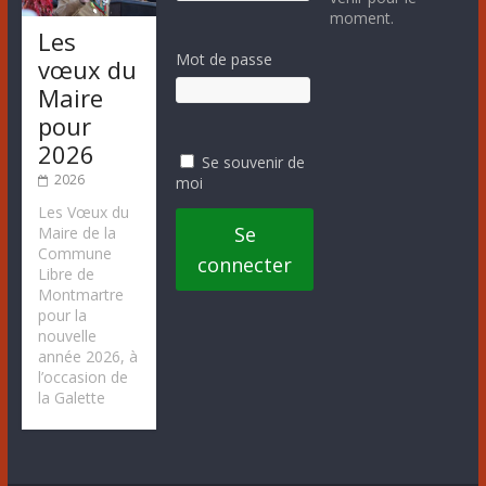
moment.
Les
Mot de passe
vœux du
Maire
pour
2026
Se souvenir de
2026
moi
Les Vœux du
Se
Maire de la
Commune
connecter
Libre de
Montmartre
pour la
nouvelle
année 2026, à
l’occasion de
la Galette