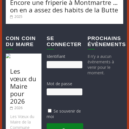
Encore une friperie à Montmartre …
on en a assez des habits de la Butte
2025
COIN COIN
SE
PROCHAINS
DU MAIRE
CONNECTER
ÉVÈNEMENTS
Identifiant
Il n’y a aucun
évènements à
venir pour le
Les
moment.
vœux du
Mot de passe
Maire
pour
2026
2026
Se souvenir de
moi
Les Vœux du
Maire de la
Commune