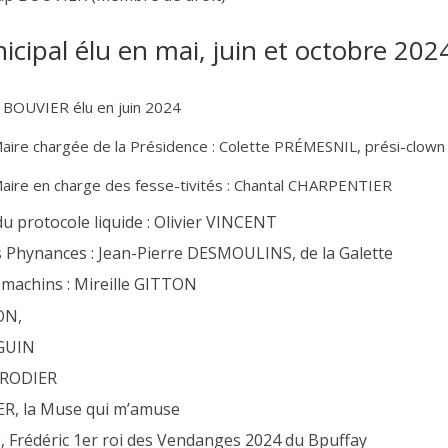
icipal élu en mai, juin et octobre 202
p BOUVIER élu en juin 2024
Maire chargée de la Présidence : Colette PRÉMESNIL, prési-clown
Maire en charge des fesse-tivités : Chantal CHARPENTIER
du protocole liquide : Olivier VINCENT
s Phynances : Jean-Pierre DESMOULINS, de la Galette
 machins : Mireille GITTON
ON,
EGUIN
-RODIER
R, la Muse qui m’amuse
 Frédéric 1er roi des Vendanges 2024 du Bpuffay