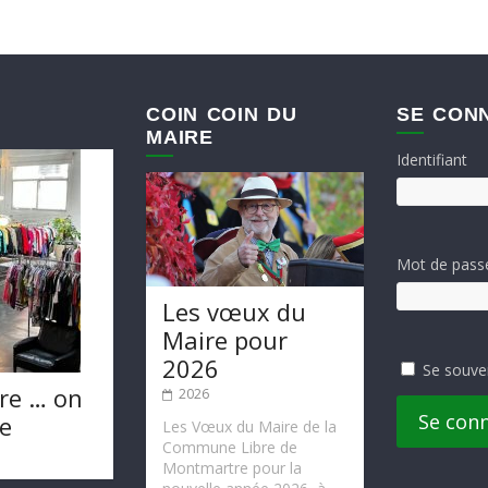
COIN COIN DU
SE CON
MAIRE
Identifiant
Mot de pass
Les vœux du
Maire pour
2026
Se souve
re … on
2026
Se con
te
Les Vœux du Maire de la
Commune Libre de
Montmartre pour la