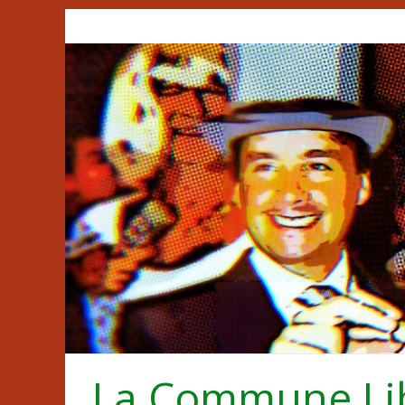
Passer
au
contenu
La Commune Li