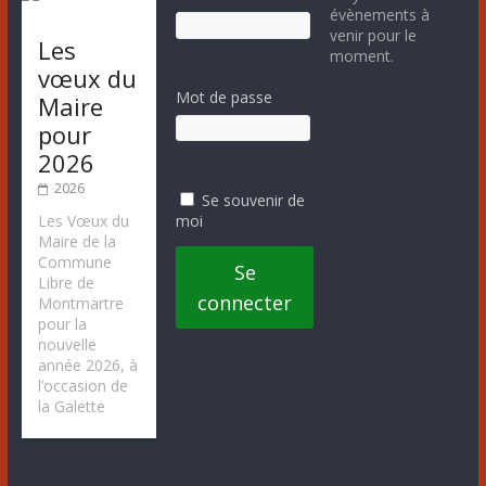
évènements à
venir pour le
Les
moment.
vœux du
Mot de passe
Maire
pour
2026
2026
Se souvenir de
moi
Les Vœux du
Maire de la
Commune
Se
Libre de
connecter
Montmartre
pour la
nouvelle
année 2026, à
l’occasion de
la Galette