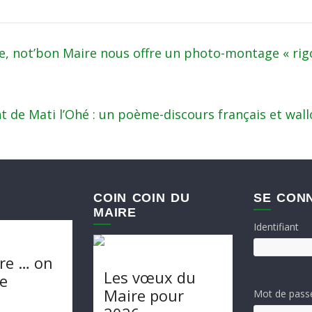
e, not’bon Maire nous offre un photo-montage « rigo
 de Mati l’Ohé : un poème-discours français et wall
COIN COIN DU
SE CON
MAIRE
Identifiant
re … on
Les vœux du
te
Maire pour
Mot de pass