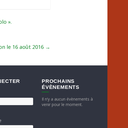
lo ».
on le 16 août 2016
→
NECTER
PROCHAINS
ÉVÈNEMENTS
Il n’y a aucun évènements à
venir pour le moment.
e