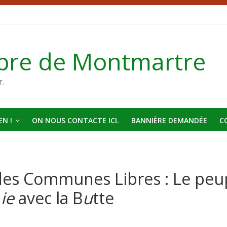
bre de Montmartre
r.
N !
ON NOUS CONTACTE ICI.
BANNIÈRE DEMANDÉE
C
des Communes Libres : Le peu
l
ie
avec la B
u
tte