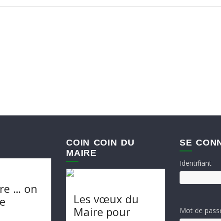
COIN COIN DU
SE CON
MAIRE
Identifiant
re … on
Les vœux du
te
Maire pour
Mot de pass