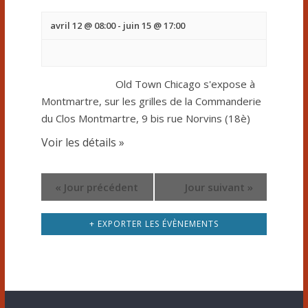
e
a
o
r
v
avril 12 @ 08:00
-
juin 15 @ 17:00
n
i
É
d
g
v
a
Old Town Chicago s'expose à
e
t
Montmartre, sur les grilles de la Commanderie
è
v
du Clos Montmartre, 9 bis rue Norvins (18è)
i
n
o
u
Voir les détails »
n
e
e
d
m
«
Jour précédent
Jour suivant
»
e
s
e
v
é
+ EXPORTER LES ÉVÈNEMENTS
u
n
v
e
t
s
è
É
s