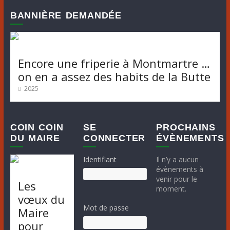
n
v
BANNIÈRE DEMANDÉE
è
e
n
m
e
m
e
Encore une friperie à Montmartre …
on en a assez des habits de la Butte
e
n
n
2025
t
t
s
COIN COIN
SE
PROCHAINS
DU MAIRE
CONNECTER
ÉVÈNEMENTS
Identifiant
Il n’y a aucun
évènements à
venir pour le
Les
moment.
vœux du
Mot de passe
Maire
pour