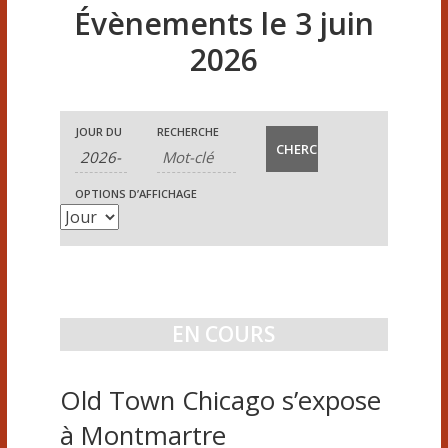
Évènements le 3 juin
2026
R
R
N
JOUR DU
RECHERCHE
e
e
c
a
OPTIONS D’AFFICHAGE
c
h
v
e
h
i
r
e
c
g
h
r
EN COURS
a
e
c
e
t
Old Town Chicago s’expose
t
h
i
n
à Montmartre