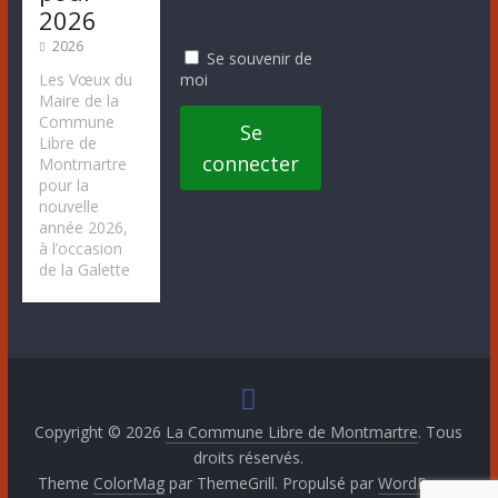
2026
2026
Se souvenir de
moi
Les Vœux du
Maire de la
Commune
Se
Libre de
connecter
Montmartre
pour la
nouvelle
année 2026,
à l’occasion
de la Galette
Copyright © 2026
La Commune Libre de Montmartre
. Tous
droits réservés.
Theme
ColorMag
par ThemeGrill. Propulsé par
WordPress
.