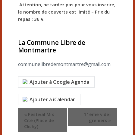
Attention, ne tardez pas pour vous inscrire,
le nombre de couverts est limité – Prix du
repas : 36 €
La Commune Libre de
Montmartre
communelibredemontmartre@gmail.com
Ajouter à Google Agenda
Ajouter à iCalendar
N
«
Festival Mix
11ème vide-
Cité (Place de
greniers
»
a
Clichy)