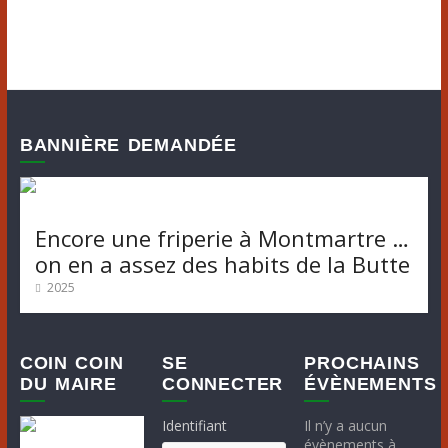
v
i
g
a
BANNIÈRE DEMANDÉE
t
i
Encore une friperie à Montmartre …
o
on en a assez des habits de la Butte
n
2025
é
v
COIN COIN
SE
PROCHAINS
DU MAIRE
CONNECTER
ÉVÈNEMENTS
è
Identifiant
Il n’y a aucun
évènements à