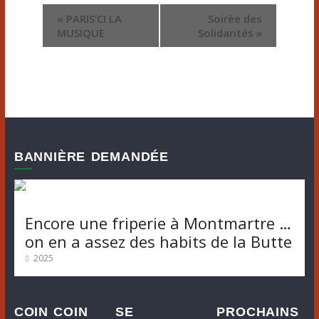
N
«
PARIS’CI LA
Soirée des
MUSIQUE
Solidarités
»
a
v
i
g
a
BANNIÈRE DEMANDÉE
t
i
Encore une friperie à Montmartre …
o
on en a assez des habits de la Butte
2025
n
é
COIN COIN
SE
PROCHAINS