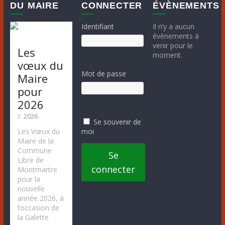
v
DU MAIRE
CONNECTER
ÉVÈNEMENTS
è
Identifiant
Il n’y a aucun
évènements à
n
venir pour le
Les
moment.
e
vœux du
Mot de passe
Maire
m
pour
2026
e
2026
Se souvenir de
n
moi
Les Vœux du
Maire de la
t
Commune
Se
Libre de
connecter
Montmartre
pour la
nouvelle
année 2026, à
l’occasion de
la Galette