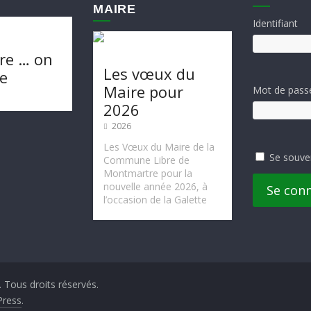
MAIRE
Identifiant
re … on
Les vœux du
te
Maire pour
Mot de pass
2026
2026
Les Vœux du Maire de la
Se souve
Commune Libre de
Montmartre pour la
nouvelle année 2026, à
Se con
l’occasion de la Galette
. Tous droits réservés.
ress
.