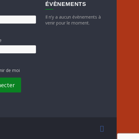
ÉVÈNEMENTS
Il n’y a aucun évènements à
venir pour le moment.
e
nir de moi
necter