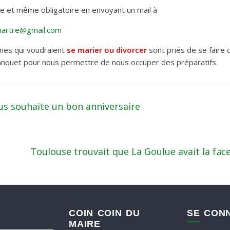
le et même obligatoire en envoyant un mail à
artre@gmail.com
nnes qui voudraient
se marier ou divorcer
sont priés de se faire 
nquet pour nous permettre de nous occuper des préparatifs.
s souhaite un bon anniversaire
Toulouse trouvait que La Goulue avait la f
a
ce
COIN COIN DU
SE CON
MAIRE