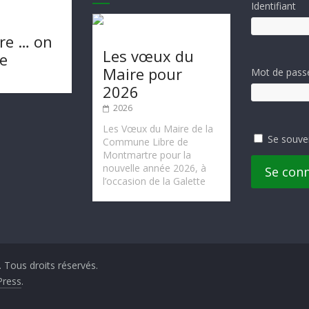
Identifiant
re … on
Les vœux du
te
Maire pour
Mot de pass
2026
2026
Les Vœux du Maire de la
Se souve
Commune Libre de
Montmartre pour la
nouvelle année 2026, à
Se con
l’occasion de la Galette
. Tous droits réservés.
ress
.