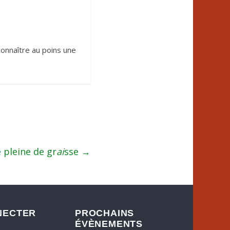
connaître au poins une
 pleine de gr
ai
sse
→
NECTER
PROCHAINS
ÉVÈNEMENTS