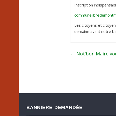
Inscription indispensab
communelibredemontm
Les citoyens et citoye
semaine avant notre ba
←
Not’bon Maire vou
BANNIÈRE DEMANDÉE