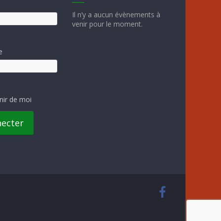
Il n’y a aucun évènements à
venir pour le moment.
e
nir de moi
necter