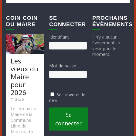
COIN COIN
SE
PROCHAINS
DU MAIRE
CONNECTER
ÉVÈNEMENTS
Identifiant
Il n’y a aucun
évènements à
venir pour le
moment.
Les
Mot de passe
vœux du
Maire
pour
2026
Se souvenir de
2026
moi
Les Vœux du
Se
Maire de la
Commune
connecter
Libre de
Montmartre