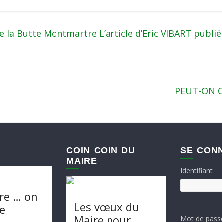
la Butte Montmartre L’article d’Eric VIBART publié 
PEUT-ON C
COIN COIN DU
SE CON
MAIRE
Identifiant
re … on
Les vœux du
te
Maire pour
Mot de pass