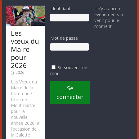
Identifiant
Il n’y a aucun
évènements à
venir pour le
moment.
Les
Mot de passe
vœux du
Maire
pour
2026
Se souvenir de
2026
moi
Les Vœux du
Se
Maire de la
Commune
connecter
Libre de
Montmartre
pour la
nouvelle
année 2026, à
l’occasion de
la Galette