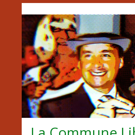
Passer
au
contenu
La Commune Li