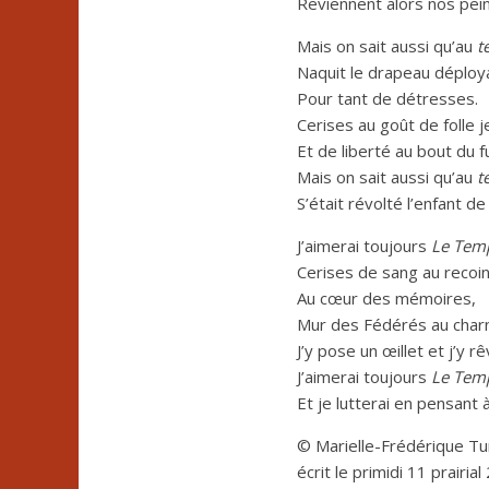
Reviennent alors nos pei
Mais on sait aussi qu’au
te
Naquit le drapeau déploya
Pour tant de détresses.
Cerises au goût de folle 
Et de liberté au bout du fu
Mais on sait aussi qu’au
t
S’était révolté l’enfant de
J’aimerai toujours
Le Temp
Cerises de sang au recoin
Au cœur des mémoires,
Mur des Fédérés au charni
J’y pose un œillet et j’y r
J’aimerai toujours
Le Temp
Et je lutterai en pensant 
© Marielle-Frédérique Tu
écrit le primidi 11 prairia