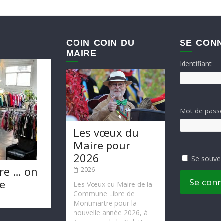
COIN COIN DU
SE CON
MAIRE
Identifiant
Mot de pass
Les vœux du
Maire pour
2026
Se souve
re … on
2026
Se con
te
Les Vœux du Maire de la
Commune Libre de
Montmartre pour la
nouvelle année 2026, à