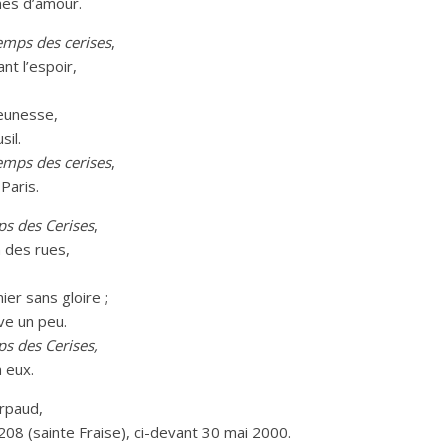
nes d’amour.
mps des cerises
,
nt l’espoir,
jeunesse,
sil.
emps des cerises
,
 Paris.
s des Cerises
,
 des rues,
er sans gloire ;
êve un peu.
s des Cerises,
à eux.
rpaud,
l 208 (sainte Fraise), ci-devant 30 mai 2000.