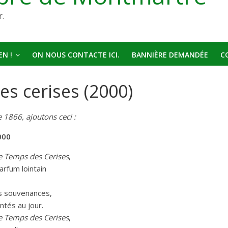
r.
N !
ON NOUS CONTACTE ICI.
BANNIÈRE DEMANDÉE
C
es cerises (2000)
e 1866, ajoutons ceci :
000
e Temps des Cerises
,
rfum lointain
s souvenances,
ntés au jour.
e Temps des Cerises
,