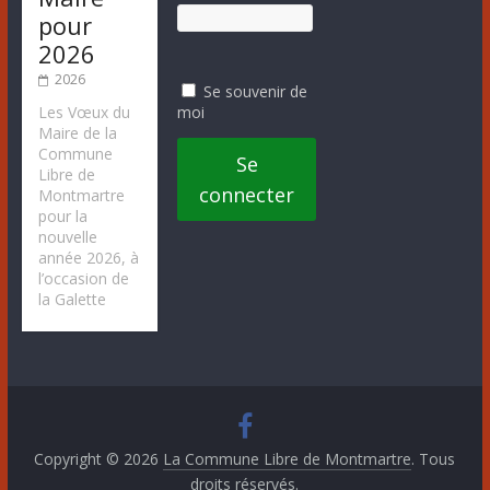
pour
2026
2026
Se souvenir de
moi
Les Vœux du
Maire de la
Commune
Se
Libre de
connecter
Montmartre
pour la
nouvelle
année 2026, à
l’occasion de
la Galette
Copyright © 2026
La Commune Libre de Montmartre
. Tous
droits réservés.