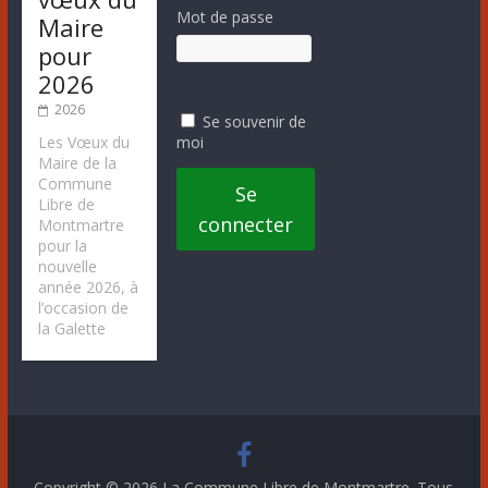
Mot de passe
Maire
pour
2026
2026
Se souvenir de
moi
Les Vœux du
Maire de la
Commune
Se
Libre de
connecter
Montmartre
pour la
nouvelle
année 2026, à
l’occasion de
la Galette
Copyright © 2026
La Commune Libre de Montmartre
. Tous