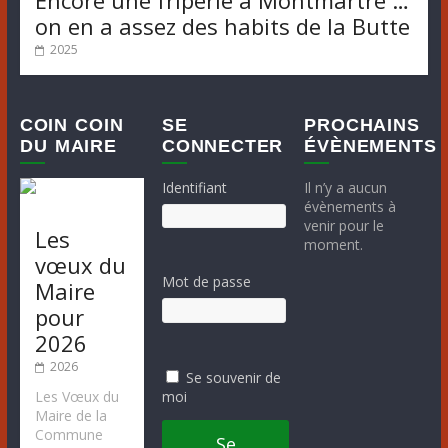
Encore une friperie à Montmartre …
on en a assez des habits de la Butte
2025
COIN COIN
SE
PROCHAINS
DU MAIRE
CONNECTER
ÉVÈNEMENTS
Identifiant
Il n’y a aucun
évènements à
venir pour le
Les
moment.
vœux du
Mot de passe
Maire
pour
2026
2026
Se souvenir de
moi
Les Vœux du
Maire de la
Commune
Se